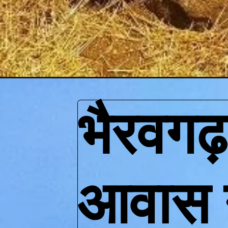
भैरवगढ़
आवास नह