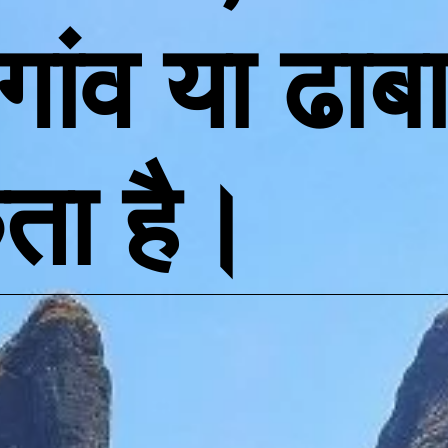
ांव या ढाबा 
ता है।