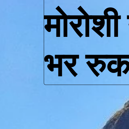
मोरोशी ग
भर रुक