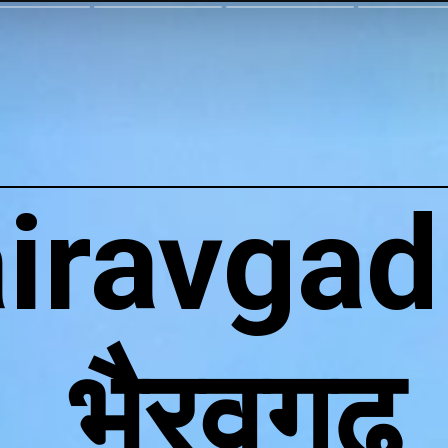
iravgad 
भैरवगढ़