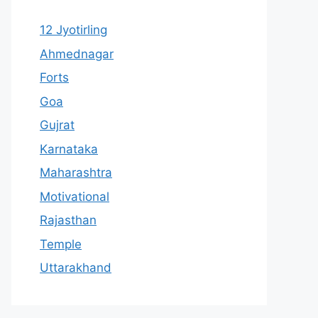
12 Jyotirling
Ahmednagar
Forts
Goa
Gujrat
Karnataka
Maharashtra
Motivational
Rajasthan
Temple
Uttarakhand