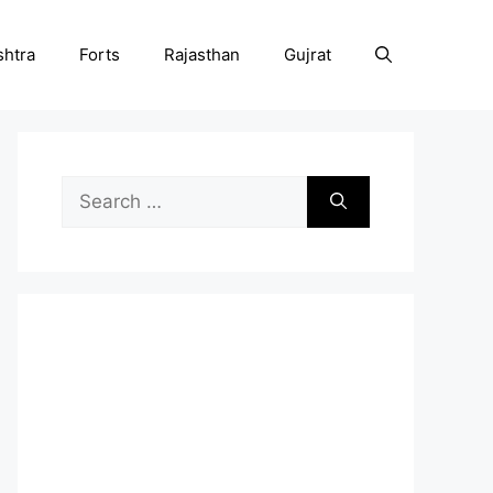
htra
Forts
Rajasthan
Gujrat
Search
for: