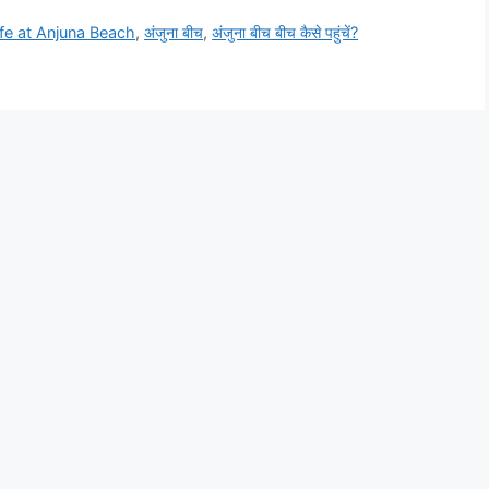
ife at Anjuna Beach
,
अंजुना बीच
,
अंजुना बीच बीच कैसे पहुंचें?