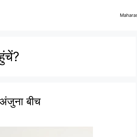
Maharas
ंचें?
ंजुना बीच