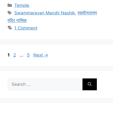
Categories
Temple
Tags
Swaminarayan Mandir Nashik
,
स्वामीनारायण
मंदिर नासिक
1 Comment
Page
Page
Page
1
2
…
5
Next
→
Search
for: