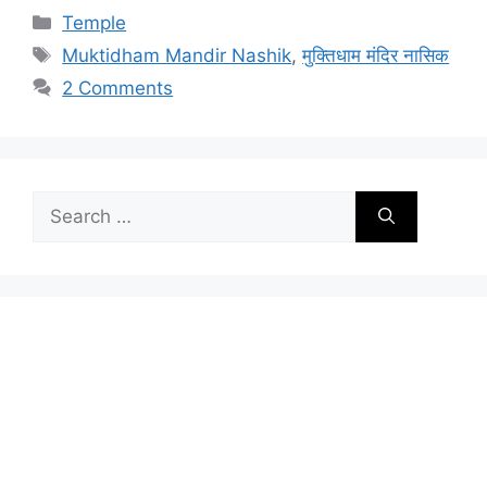
Categories
Temple
Tags
Muktidham Mandir Nashik
,
मुक्तिधाम मंदिर नासिक
2 Comments
Search
for: