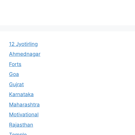
12 Jyotirling
Ahmednagar
Forts
Goa
Gujrat
Karnataka
Maharashtra
Motivational
Rajasthan
Temple