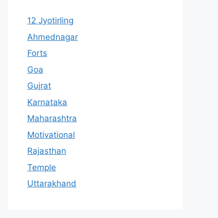
12 Jyotirling
Ahmednagar
Forts
Goa
Gujrat
Karnataka
Maharashtra
Motivational
Rajasthan
Temple
Uttarakhand