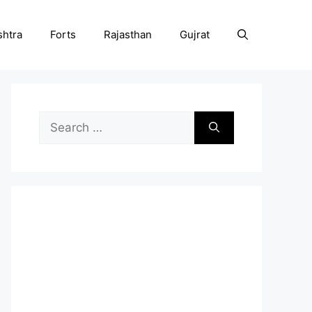
htra
Forts
Rajasthan
Gujrat
Search
for: