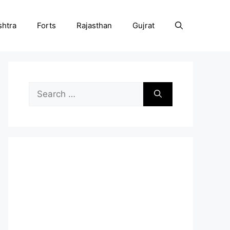
htra
Forts
Rajasthan
Gujrat
Search
for: