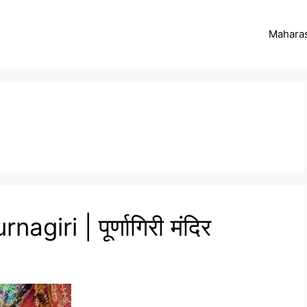
Maharas
giri | पूर्णागिरी मंदिर