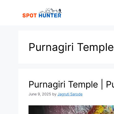
Skip
to
content
Purnagiri Temple
Purnagiri Temple | Purna
June 9, 2025
by
Jagruti Sarode