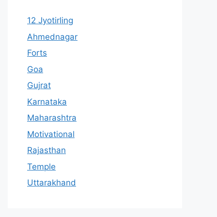
12 Jyotirling
Ahmednagar
Forts
Goa
Gujrat
Karnataka
Maharashtra
Motivational
Rajasthan
Temple
Uttarakhand