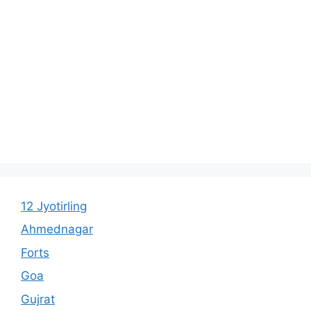
12 Jyotirling
Ahmednagar
Forts
Goa
Gujrat