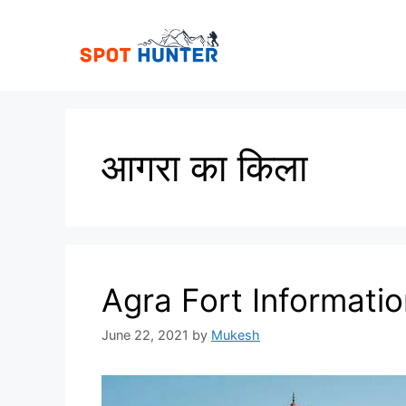
Skip
to
content
आगरा का किला
Agra Fort Information
June 22, 2021
by
Mukesh