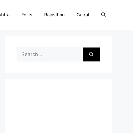
htra
Forts
Rajasthan
Gujrat
Search
for: