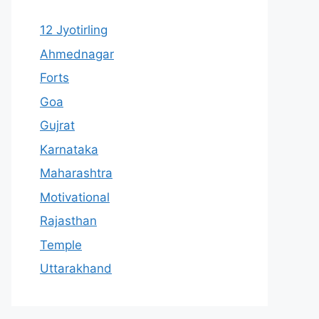
12 Jyotirling
Ahmednagar
Forts
Goa
Gujrat
Karnataka
Maharashtra
Motivational
Rajasthan
Temple
Uttarakhand