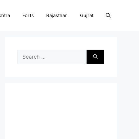
htra
Forts
Rajasthan
Gujrat
Search
for: