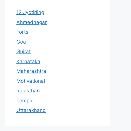
12 Jyotirling
Ahmednagar
Forts
Goa
Gujrat
Karnataka
Maharashtra
Motivational
Rajasthan
Temple
Uttarakhand