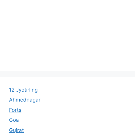
12 Jyotirling
Ahmednagar
Forts
Goa
Gujrat