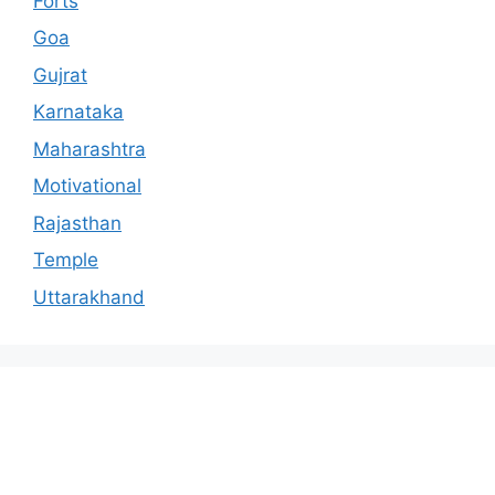
Forts
Goa
Gujrat
Karnataka
Maharashtra
Motivational
Rajasthan
Temple
Uttarakhand