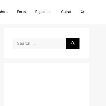
htra
Forts
Rajasthan
Gujrat
Search
for: