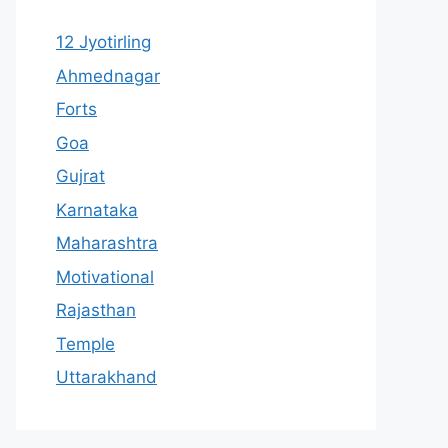
12 Jyotirling
Ahmednagar
Forts
Goa
Gujrat
Karnataka
Maharashtra
Motivational
Rajasthan
Temple
Uttarakhand