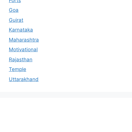
Forts
Goa
Gujrat
Karnataka
Maharashtra
Motivational
Rajasthan
Temple
Uttarakhand