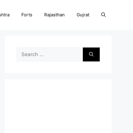
htra
Forts
Rajasthan
Gujrat
Search
for: