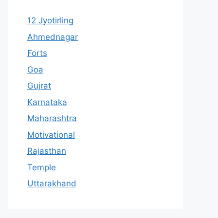
12 Jyotirling
Ahmednagar
Forts
Goa
Gujrat
Karnataka
Maharashtra
Motivational
Rajasthan
Temple
Uttarakhand