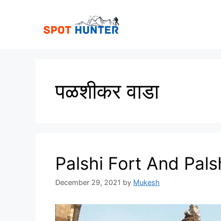
Skip
to
content
पळशीकर वाडा
Palshi Fort And Pals
December 29, 2021
by
Mukesh