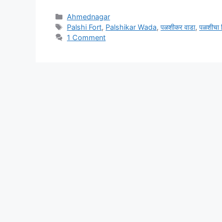
Categories
Ahmednagar
Tags
Palshi Fort
,
Palshikar Wada
,
पळशीकर वाडा
,
पळशीचा 
1 Comment