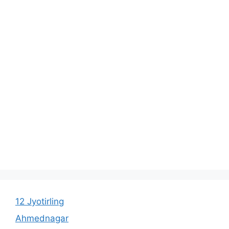
12 Jyotirling
Ahmednagar