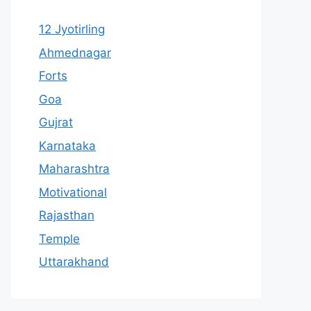
12 Jyotirling
Ahmednagar
Forts
Goa
Gujrat
Karnataka
Maharashtra
Motivational
Rajasthan
Temple
Uttarakhand