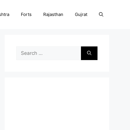
htra
Forts
Rajasthan
Gujrat
Search
for: