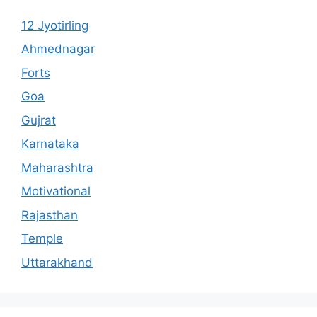
12 Jyotirling
Ahmednagar
Forts
Goa
Gujrat
Karnataka
Maharashtra
Motivational
Rajasthan
Temple
Uttarakhand