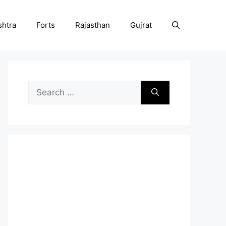
htra
Forts
Rajasthan
Gujrat
Search
for: