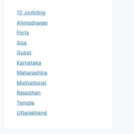
12 Jyotirling
Ahmednagar
Forts
Goa
Gujrat
Karnataka
Maharashtra
Motivational
Rajasthan
Temple
Uttarakhand