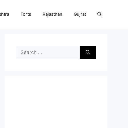
htra
Forts
Rajasthan
Gujrat
Search
for: