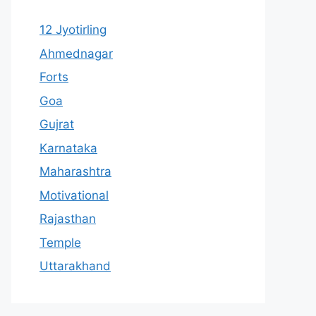
12 Jyotirling
Ahmednagar
Forts
Goa
Gujrat
Karnataka
Maharashtra
Motivational
Rajasthan
Temple
Uttarakhand