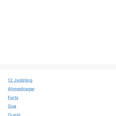
12 Jyotirling
Ahmednagar
Forts
Goa
Gujrat