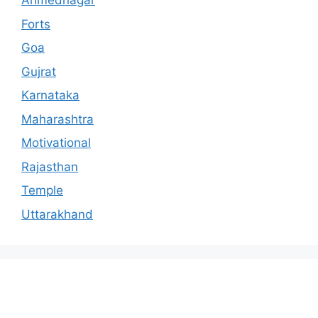
Ahmednagar
Forts
Goa
Gujrat
Karnataka
Maharashtra
Motivational
Rajasthan
Temple
Uttarakhand