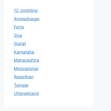
12 Jyotirling
Ahmednagar
Forts
Goa
Gujrat
Karnataka
Maharashtra
Motivational
Rajasthan
Temple
Uttarakhand