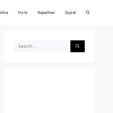
htra
Forts
Rajasthan
Gujrat
Search
for: