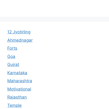
12 Jyotirling
Ahmednagar
Forts
Goa
Gujrat
Karnataka
Maharashtra
Motivational
Rajasthan
Temple