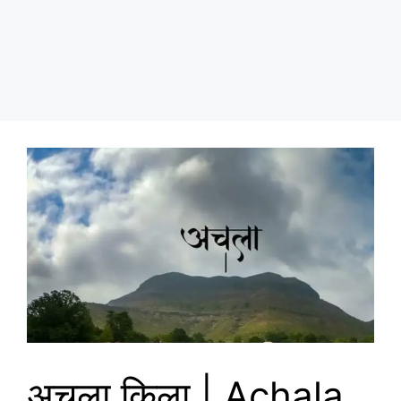
अचला किला | Achala