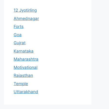
12 Jyotirling
Ahmednagar
Forts
Goa
Gujrat
Karnataka
Maharashtra
Motivational
Rajasthan
Temple
Uttarakhand