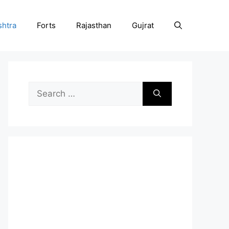
htra
Forts
Rajasthan
Gujrat
Search
for: