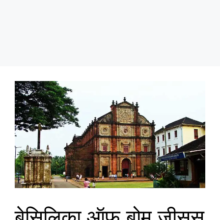
बेसिलिका ऑफ बोम जीसस