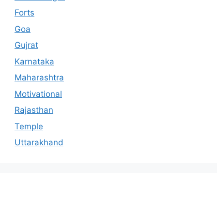
Forts
Goa
Gujrat
Karnataka
Maharashtra
Motivational
Rajasthan
Temple
Uttarakhand