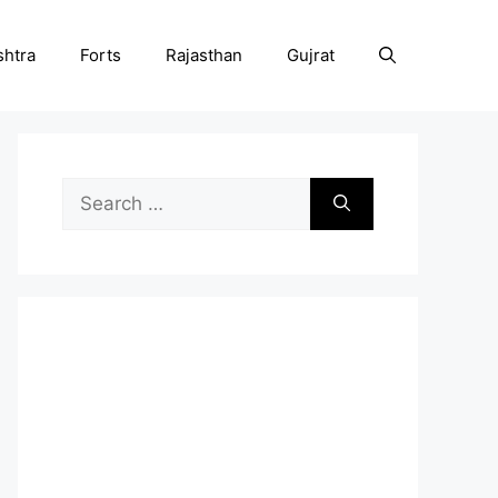
htra
Forts
Rajasthan
Gujrat
Search
for: