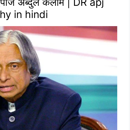
एपीजे अब्दुल कलाम | DR apj
y in hindi