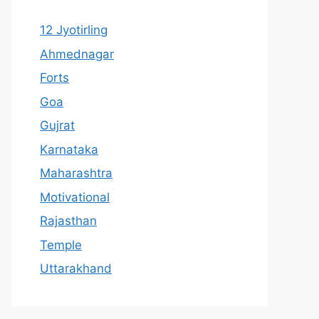
12 Jyotirling
Ahmednagar
Forts
Goa
Gujrat
Karnataka
Maharashtra
Motivational
Rajasthan
Temple
Uttarakhand