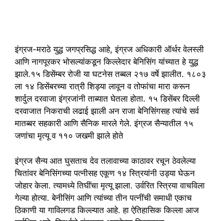
इंग्रज-मराठे युद्ध जगप्रसिद्ध आहे, इंग्रज अधिकारी ऑर्थर वेलस्ली
आणि नागपूरकर भोसल्यांकडून किल्लेदार बेनिसिंग यांच्यात हे युद्ध
झाले.१५ डिसेंम्बर रोजी या घटनेस तब्बल २१७ वर्षे झालीत. १८०३
ला १४ डिसेंबरच्या रात्री शिड्या लावून व तोफांचा मारा करून
शार्दुल दरवाजा इंग्रजांनी ताब्यात घेतला होता. १५ डिसेंबर दिल्ली
दरवाजात निकराची लढाई झाली अन राजा बेनिसिंगसह त्यांचे सर्व
मातब्बर सहकारी आणि सैनिक मारले गेले. इंग्रज सैन्यातील १५
जणांचा मृत्यू व ११० जखमी झाले होते
इंग्रज सैन्य आत घुसताच देव तलावाच्या काठावर रचून ठेवलेल्या
चितांवर बेनिसिंगच्या पत्नीसह एकूण १४ स्त्रियांनी उड्या घेऊन
जोहार केला. त्यामध्ये तिघींचा मृत्यू झाला. उर्वरित स्त्रिया वाचविला
गेल्या होत्या. बेनीसिंग आणि त्यांच्या तीन पत्नींची समाधी एकाच
ठिकाणी या गाविलगड किल्ल्यात आहे. हा ऐतिहासिक किल्ला आज