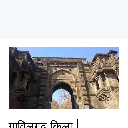
गाविलगढ़ किला |