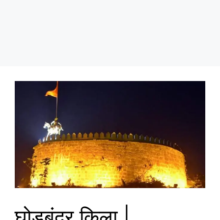
घोड़बंदर किला |