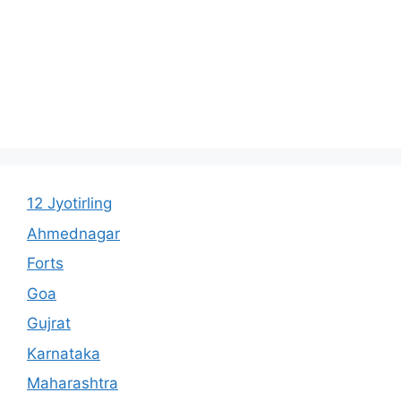
12 Jyotirling
Ahmednagar
Forts
Goa
Gujrat
Karnataka
Maharashtra