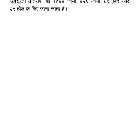
खूबसूरती से तराशी गई १४४४ स्तंभों, ४२६ स्तंभों, ८९ गुंबदों और
२९ हॉल के लिए जाना जाता है।