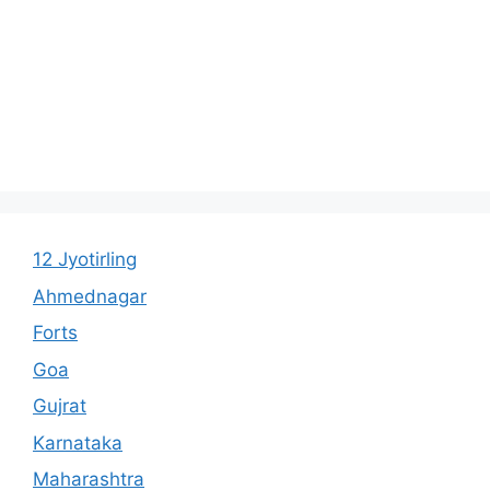
12 Jyotirling
Ahmednagar
Forts
Goa
Gujrat
Karnataka
Maharashtra