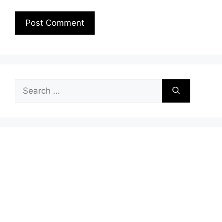
Search
for: