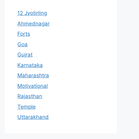
12 Jyotirling
Ahmednagar
Forts
Goa
Gujrat
Karnataka
Maharashtra
Motivational
Rajasthan
Temple
Uttarakhand