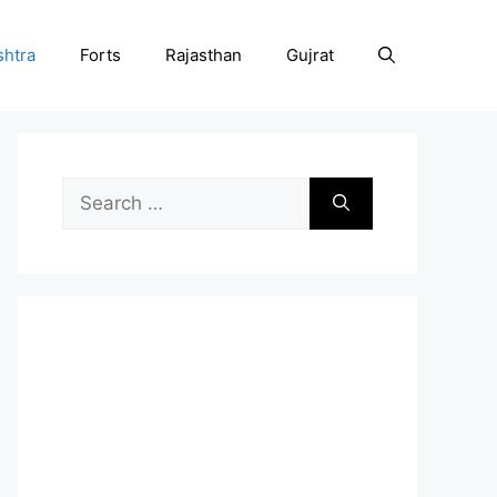
htra
Forts
Rajasthan
Gujrat
Search
for: