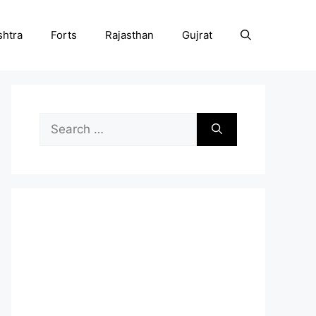
htra
Forts
Rajasthan
Gujrat
Search
for: