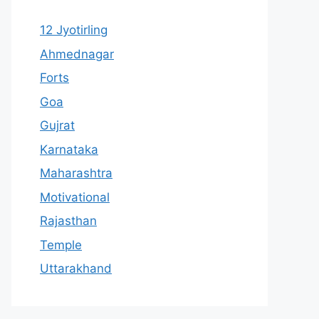
12 Jyotirling
Ahmednagar
Forts
Goa
Gujrat
Karnataka
Maharashtra
Motivational
Rajasthan
Temple
Uttarakhand