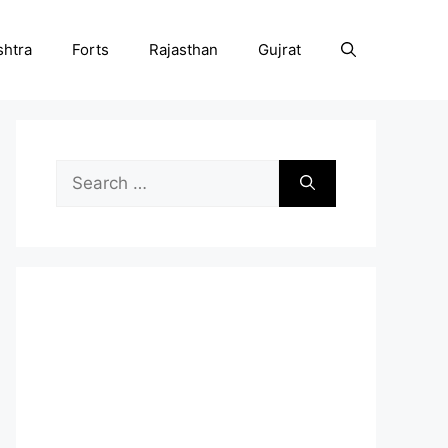
htra
Forts
Rajasthan
Gujrat
Search
for: