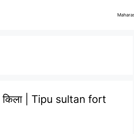
Maharas
र किला | Tipu sultan fort