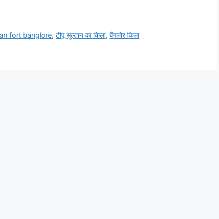
tan fort banglore
,
टीपू सुल्तान का किला
,
बैंगलोर किला