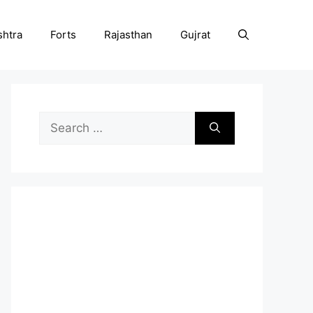
htra
Forts
Rajasthan
Gujrat
Search
for: