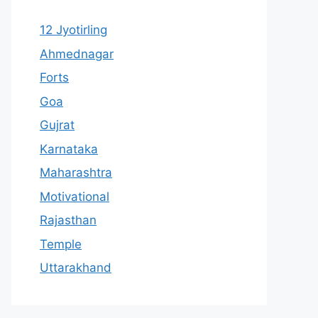
12 Jyotirling
Ahmednagar
Forts
Goa
Gujrat
Karnataka
Maharashtra
Motivational
Rajasthan
Temple
Uttarakhand