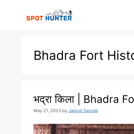
Skip
to
content
Bhadra Fort Hist
भद्रा किला | Bhadra Fo
May 21, 2023
by
Jagruti Sarode