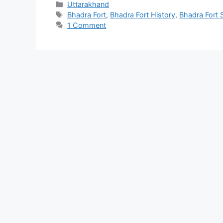
Categories
Uttarakhand
Tags
Bhadra Fort
,
Bhadra Fort History
,
Bhadra Fort 
1 Comment