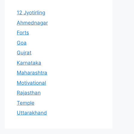
12 Jyotirling
Ahmednagar
Forts
Goa
Gujrat
Karnataka
Maharashtra
Motivational
Rajasthan
Temple
Uttarakhand