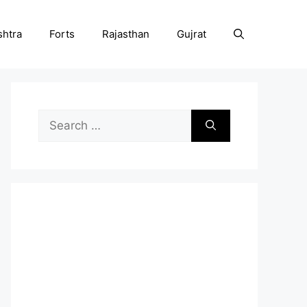
htra
Forts
Rajasthan
Gujrat
Search
for: