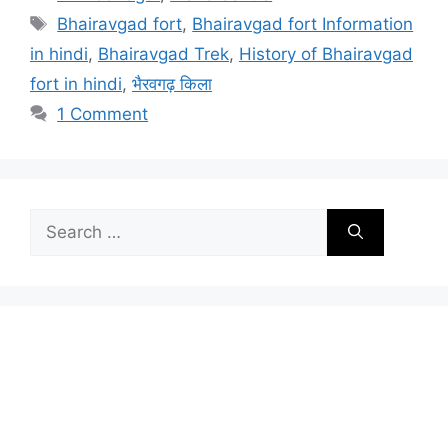
Tags
Bhairavgad fort
,
Bhairavgad fort Information
in hindi
,
Bhairavgad Trek
,
History of Bhairavgad
fort in hindi
,
भैरवगढ़ किला
1 Comment
Search
for: