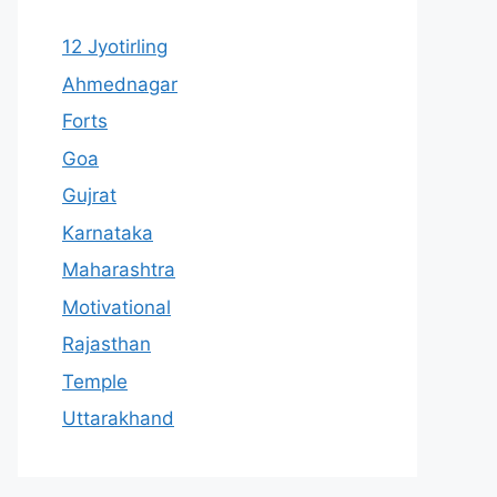
12 Jyotirling
Ahmednagar
Forts
Goa
Gujrat
Karnataka
Maharashtra
Motivational
Rajasthan
Temple
Uttarakhand