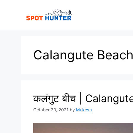
Skip
to
content
Calangute Beac
कलंगुट बीच | Calangu
October 30, 2021
by
Mukesh