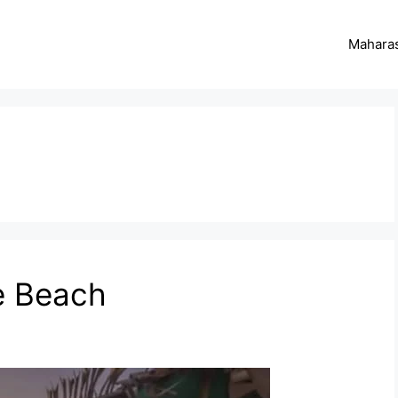
Maharas
h
te Beach