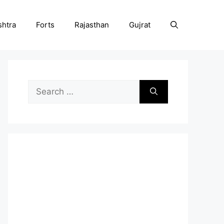
htra
Forts
Rajasthan
Gujrat
Search
for: