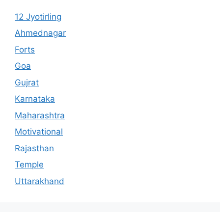
12 Jyotirling
Ahmednagar
Forts
Goa
Gujrat
Karnataka
Maharashtra
Motivational
Rajasthan
Temple
Uttarakhand