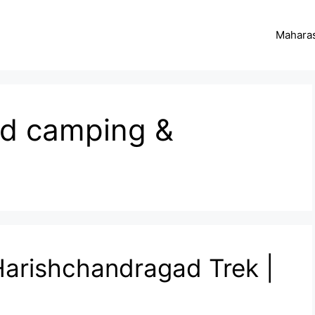
Maharas
ad camping &
arishchandragad Trek |