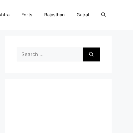
htra
Forts
Rajasthan
Gujrat
Search
for: