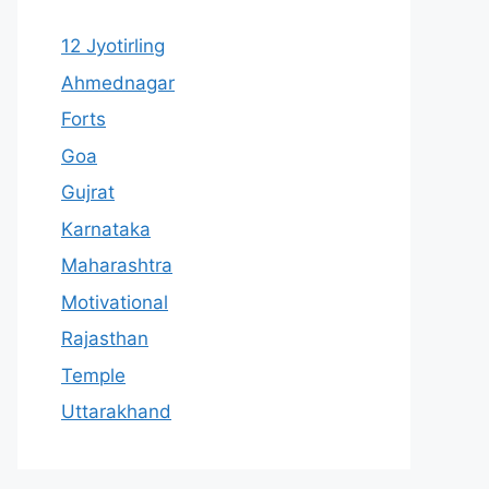
12 Jyotirling
Ahmednagar
Forts
Goa
Gujrat
Karnataka
Maharashtra
Motivational
Rajasthan
Temple
Uttarakhand