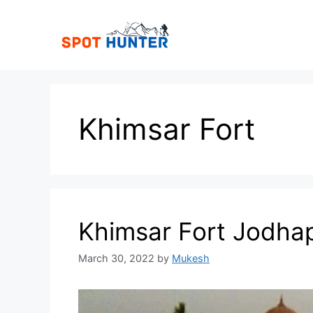
Skip
to
content
Khimsar Fort
Khimsar Fort Jodha
March 30, 2022
by
Mukesh