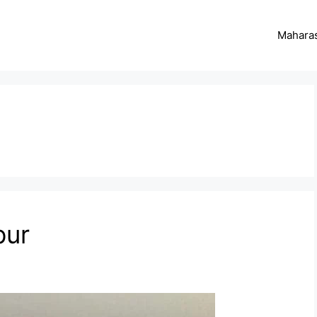
Maharas
pur