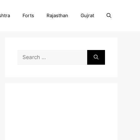
htra
Forts
Rajasthan
Gujrat
Search
for: