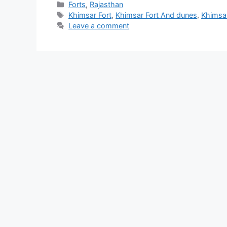
Categories
Forts
,
Rajasthan
Tags
Khimsar Fort
,
Khimsar Fort And dunes
,
Khimsa
Leave a comment