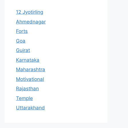
12 Jyotirling
Ahmednagar
Forts
Goa
Gujrat
Karnataka
Maharashtra
Motivational
Rajasthan
Temple
Uttarakhand