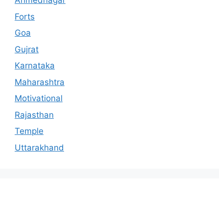
Ahmednagar
Forts
Goa
Gujrat
Karnataka
Maharashtra
Motivational
Rajasthan
Temple
Uttarakhand