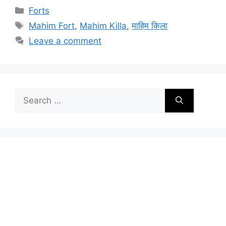
Categories
Forts
Tags
Mahim Fort
,
Mahim Killa
,
माहिम किला
Leave a comment
Search
for: