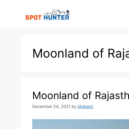
Skip
to
content
Moonland of Raj
Moonland of Rajast
December 24, 2021
by
Mukesh