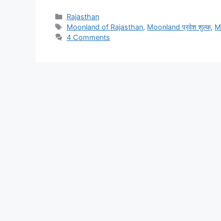
Categories
Rajasthan
Tags
Moonland of Rajasthan
,
Moonland प्रवेश शुल्क
,
Mo
4 Comments