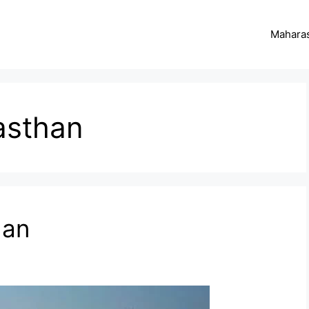
Maharas
asthan
han