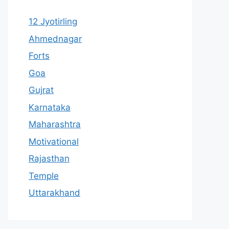
12 Jyotirling
Ahmednagar
Forts
Goa
Gujrat
Karnataka
Maharashtra
Motivational
Rajasthan
Temple
Uttarakhand