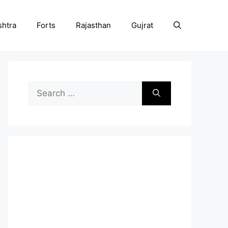
htra
Forts
Rajasthan
Gujrat
Search
for: