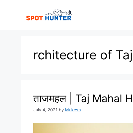
Skip
to
content
rchitecture of Ta
ताजमहल | Taj Mahal Hi
July 4, 2021
by
Mukesh