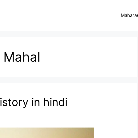
Maharas
j Mahal
story in hindi