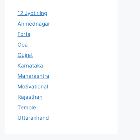
12 Jyotirling
Ahmednagar
Forts
Goa
Gujrat
Karnataka
Maharashtra
Motivational
Rajasthan
Temple
Uttarakhand