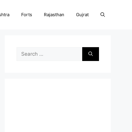
htra
Forts
Rajasthan
Gujrat
Search
for: