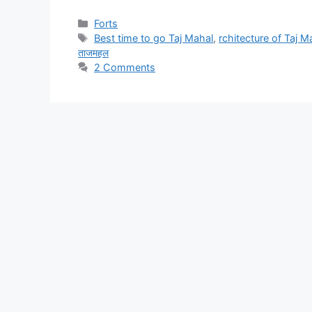
Categories
Forts
Tags
Best time to go Taj Mahal
,
rchitecture of Taj M
ताजमहल
2 Comments