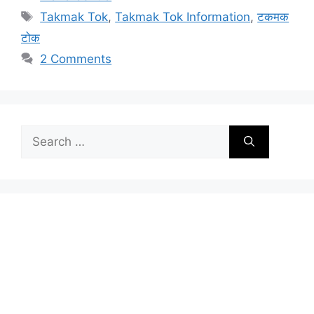
Tags
Takmak Tok
,
Takmak Tok Information
,
टकमक
टोक
2 Comments
Search
for: