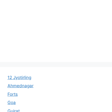
12 Jyotirling
Ahmednagar
Forts
Goa
Gujrat