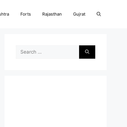
htra
Forts
Rajasthan
Gujrat
Search
for: