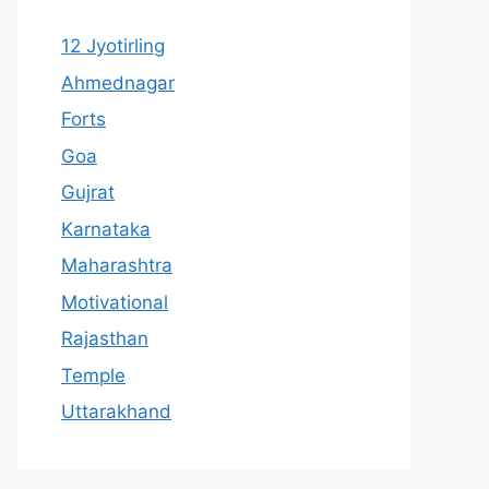
12 Jyotirling
Ahmednagar
Forts
Goa
Gujrat
Karnataka
Maharashtra
Motivational
Rajasthan
Temple
Uttarakhand