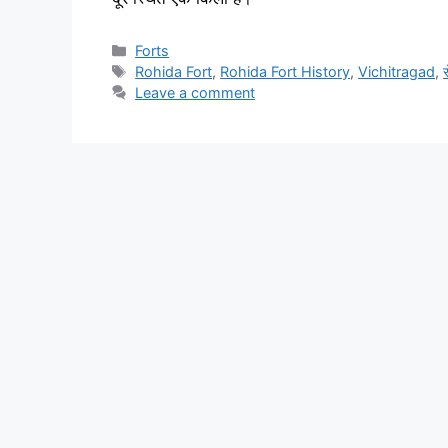
Categories
Forts
Tags
Rohida Fort
,
Rohida Fort History
,
Vichitragad
,
Leave a comment